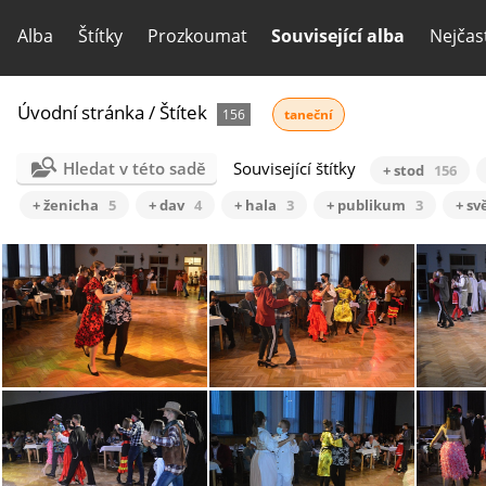
Alba
Štítky
Prozkoumat
Související alba
Nejčas
Úvodní stránka
/
Štítek
156
taneční
Hledat v této sadě
Související štítky
+ stod
156
+ ženicha
5
+ dav
4
+ hala
3
+ publikum
3
+ sv
tanecni-stod-2020-prodlouzena-01
tanecni-stod-2020-prodlouzena-02