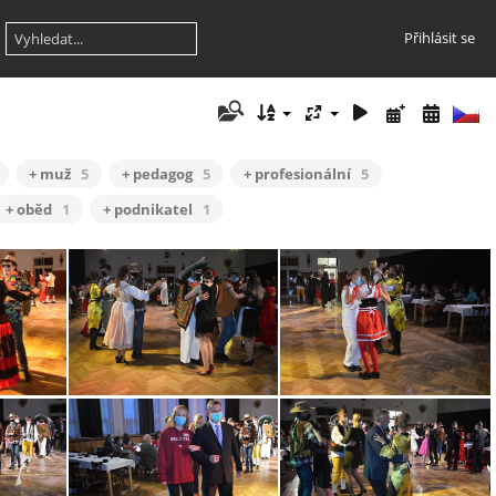
Přihlásit se
+ muž
5
+ pedagog
5
+ profesionální
5
+ oběd
1
+ podnikatel
1
tanecni-stod-2020-prodlouzena-05
tanecni-stod-2020-prodlouzena-06
tanecni-stod-2020-prodlouzena-07