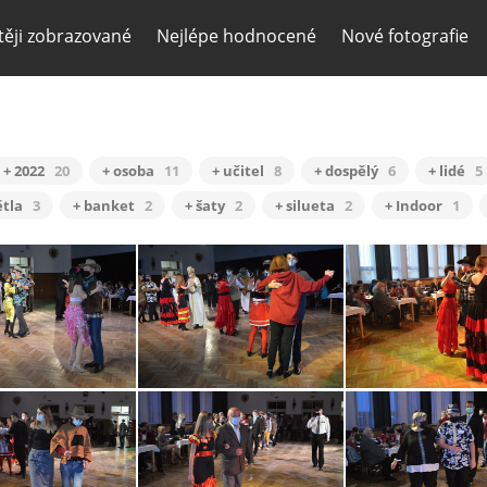
těji zobrazované
Nejlépe hodnocené
Nové fotografie
+ 2022
20
+ osoba
11
+ učitel
8
+ dospělý
6
+ lidé
5
ětla
3
+ banket
2
+ šaty
2
+ silueta
2
+ Indoor
1
tanecni-stod-2020-prodlouzena-03
tanecni-stod-2020-prodlouzena-04