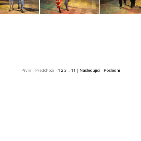
tanecni-stod-2020-prodlouzena-10
tanecni-stod-2020-prodlouzena-11
První |
Předchozí |
1
2
3
...
11
|
Následující
|
Poslední