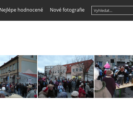
Nejlépe hodnocené
Nové fotografie
rozsviceni-stomku-stod-2007-03
rozsviceni-stomku-stod-2007-04