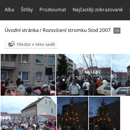
Alba
Štítky
Prozkoumat
Nejčastěji zobrazované
Úvodní stránka
/
Rozsvícení stromku Stod 2007
10
Hledat v této sadě
rozsviceni-stomku-stod-2007-01
rozsviceni-stomku-stod-2007-02