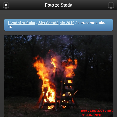
Foto ze Stoda
Úvodní stránka
/
Slet čarodějnic 2010
/
slet-carodejnic-
16