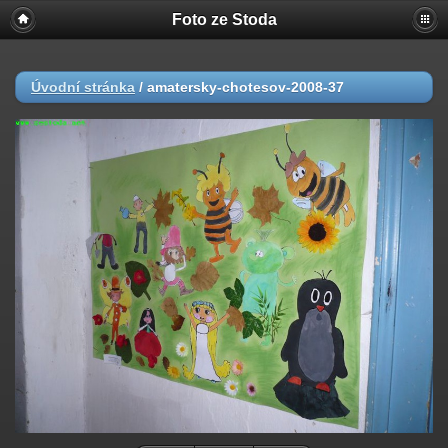
Foto ze Stoda
Úvodní stránka
/
amatersky-chotesov-2008-37