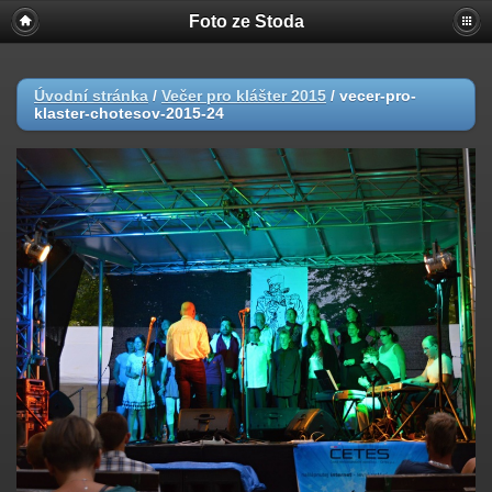
Foto ze Stoda
Úvodní stránka
/
Večer pro klášter 2015
/
vecer-pro-
klaster-chotesov-2015-24