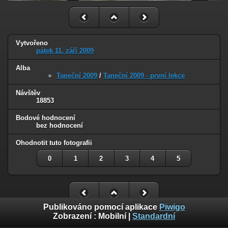
Vytvořeno
pátek 11. září 2009
Alba
Taneční 2009
/
Taneční 2009 - první lekce
Návštěv
18853
Bodové hodnocení
bez hodnocení
Ohodnotit tuto fotografii
0
1
2
3
4
5
Publikováno pomocí aplikace
Piwigo
Zobrazení :
Mobilní
|
Standardní